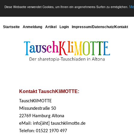
Diese Webseite verwendet Cookies, um Ihnen ein angenehmeres Surfen zu ermöglichen.
Me
Startseite
Anmeldung
Artikel
Login
Impressum/Datenschutz/Kontakt
Kontakt TauschKliMOTTE:
TauschKliMOTTE
Missundestraße 50
22769 Hamburg Altona
eMail: info
[äht] tauschklimotte.de
Telefon: 01522 1970 497